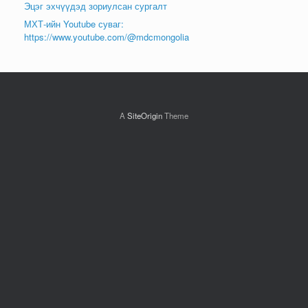
Эцэг эхчүүдэд зориулсан сургалт
МХТ-ийн Youtube суваг:
https://www.youtube.com/@mdcmongolia
A
SiteOrigin
Theme