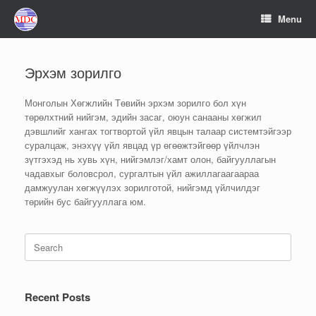
Skip
Menu
to
content
Эрхэм зорилго
Монголын Хөгжлийн Төвийн эрхэм зорилго бол хүн
төрөлхтний нийгэм, эдийн засаг, оюун санааны хөгжил
дэвшлийг хангах тогтвортой үйл явцын талаар системтэйгээр
суралцаж, энэхүү үйл явцад үр өгөөжтэйгөөр үйлчлэн
зүтгэхэд нь хувь хүн, нийгэмлэг/хамт олон, байгууллагын
чадавхыг боловсрол, сургалтын үйл ажиллагаагаараа
дамжуулан хөгжүүлэх зорилготой, нийгэмд үйлчилдэг
төрийн бус байгууллага юм.
Search
for:
Recent Posts